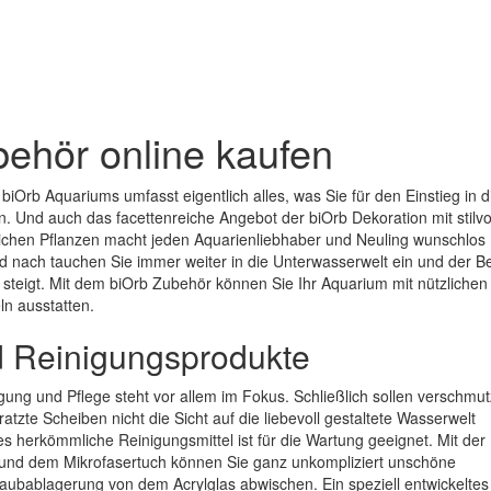
behör online kaufen
biOrb Aquariums umfasst eigentlich alles, was Sie für den Einstieg in d
. Und auch das facettenreiche Angebot der biOrb Dekoration mit stilvo
chen Pflanzen macht jeden Aquarienliebhaber und Neuling wunschlos
d nach tauchen Sie immer weiter in die Unterwasserwelt ein und der B
 steigt. Mit dem biOrb Zubehör können Sie Ihr Aquarium mit nützlichen
ln ausstatten.
d Reinigungsprodukte
ung und Pflege steht vor allem im Fokus. Schließlich sollen verschmut
tzte Scheiben nicht die Sicht auf die liebevoll gestaltete Wasserwelt
s herkömmliche Reinigungsmittel ist für die Wartung geeignet. Mit der
 und dem Mikrofasertuch können Sie ganz unkompliziert unschöne
aubablagerung von dem Acrylglas abwischen. Ein speziell entwickeltes