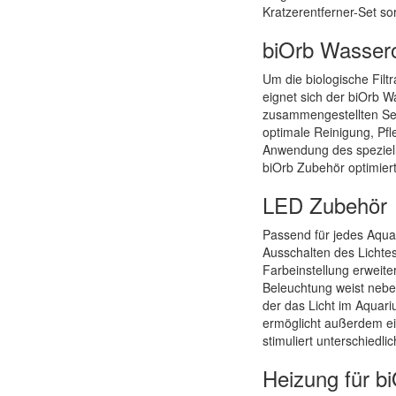
Kratzerentferner-Set sor
biOrb Wassero
Um die biologische Filt
eignet sich der biOrb W
zusammengestellten Ser
optimale Reinigung, Pf
Anwendung des speziell
biOrb Zubehör optimier
LED Zubehör
Passend für jedes Aqua
Ausschalten des Lichte
Farbeinstellung erweit
Beleuchtung weist neben
der das Licht im Aquar
ermöglicht außerdem ei
stimuliert unterschiedli
Heizung für b