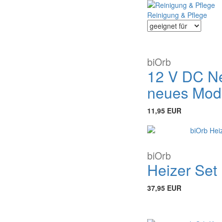
Reinigung & Pflege
biOrb
12 V DC Ne
neues Mode
11,95 EUR
biOrb
Heizer Set
37,95 EUR