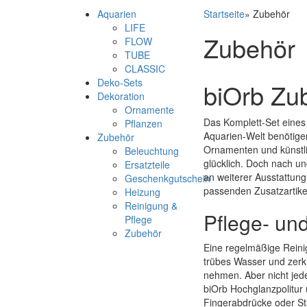
Aquarien
Startseite
»
Zubehör
LIFE
Zubehör
FLOW
TUBE
CLASSIC
Deko-Sets
biOrb Zu
Dekoration
Ornamente
Das Komplett-Set eines 
Pflanzen
Aquarien-Welt benötigen
Zubehör
Ornamenten und künstli
Beleuchtung
glücklich. Doch nach un
Ersatzteile
an weiterer Ausstattung
Geschenkgutschein
passenden Zusatzartike
Heizung
Reinigung &
Pflege- un
Pflege
Zubehör
Eine regelmäßige Reinig
trübes Wasser und zerkra
nehmen. Aber nicht jede
biOrb Hochglanzpolitur
Fingerabdrücke oder St