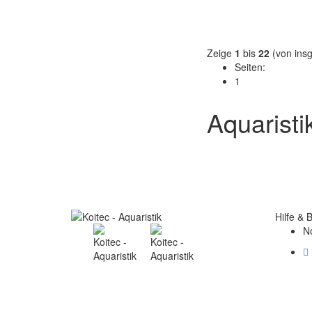
Zeige
1
bis
22
(von ins
Seiten:
1
Aquaristi
Hilfe & 
N