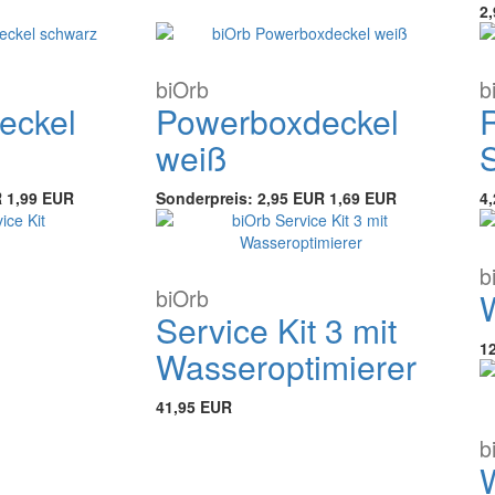
2
biOrb
b
eckel
Powerboxdeckel
weiß
R
1,99 EUR
Sonderpreis:
2,95 EUR
1,69 EUR
4
b
biOrb
Service Kit 3 mit
1
Wasseroptimierer
41,95 EUR
b