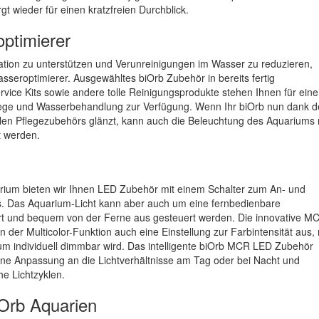
gt wieder für einen kratzfreien Durchblick.
ptimierer
ration zu unterstützen und Verunreinigungen im Wasser zu reduzieren,
asseroptimierer. Ausgewähltes biOrb Zubehör in bereits fertig
vice Kits sowie andere tolle Reinigungsprodukte stehen Ihnen für eine
lege und Wasserbehandlung zur Verfügung. Wenn Ihr biOrb nun dank d
en Pflegezubehörs glänzt, kann auch die Beleuchtung des Aquariums 
t werden.
rium bieten wir Ihnen LED Zubehör mit einem Schalter zum An- und
s. Das Aquarium-Licht kann aber auch um eine fernbedienbare
ert und bequem von der Ferne aus gesteuert werden. Die innovative M
 der Multicolor-Funktion auch eine Einstellung zur Farbintensität aus, 
ium individuell dimmbar wird. Das intelligente biOrb MCR LED Zubehör
ne Anpassung an die Lichtverhältnisse am Tag oder bei Nacht und
che Lichtzyklen.
iOrb Aquarien