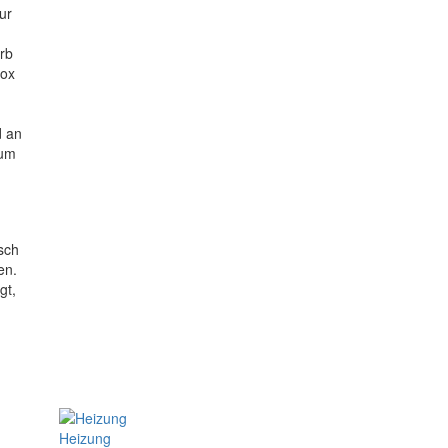
ur
rb
box
d an
 um
sch
en.
gt,
Heizung