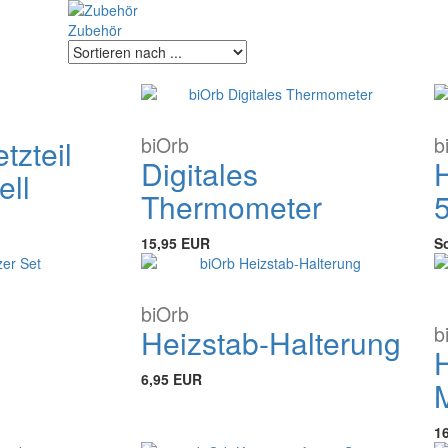
Zubehör
biOrb
b
tzteil
Digitales
ll
Thermometer
15,95 EUR
S
biOrb
b
Heizstab-Halterung
6,95 EUR
1