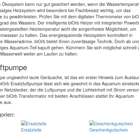
es Ökosystem kann nur gut gesichert werden, wenn die Wassertemperat
rlässiges Heizsystem wird besonders bei Fischbesatz wichtig, um das
e zu gewährleisten. Prüfen Sie mit dem digitalen Thermometer von biO
ad des Wassers. Der intelligente biOrb Heizer mit integrierter Power
esteingestellten Heiztemperatur wohl die sorgenfreiste Möglichkeit, um
rmwasser zu halten. Das energiesparende Heizsystem kontrolliert in
ie Wasserwärme. biOrb bietet Ihnen zuverlässige Technik. Doch ab un
tiges Aquarium-Teil kaputt gehen. Kümmern Sie sich möglichst schnell
 Wasserwelt weiter am Laufen zu halten.
uftpumpe
pe ungewohnt laute Geräusche, ist das ein erster Hinweis zum Austau
iOrb Ersatzluftpumpe lässt sich wie gewohnt in das Aquarium einsteck
Netzstecker, der die Luftpumpe und die Lichteinheit mit Strom versor
uer biOrb Transformator mit beiden Anschlüssen stattet Ihr Aquarium
e aus.
orien:
Ersatzteile
Geschenkgutschein