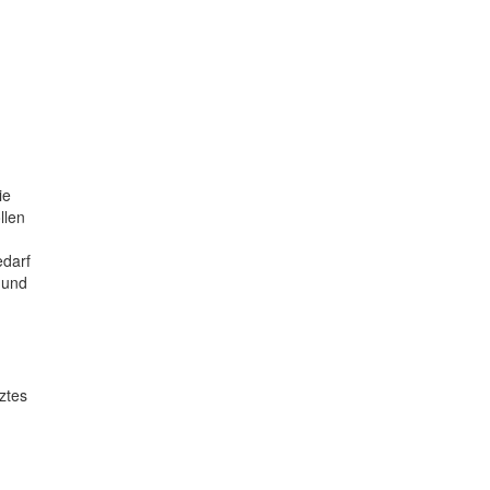
ie
llen
edarf
 und
ztes