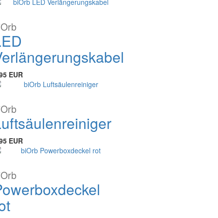
iOrb
LED
Verlängerungskabel
,95 EUR
iOrb
uftsäulenreiniger
,95 EUR
iOrb
Powerboxdeckel
ot