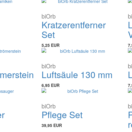
biOrb
b
Kratzerentferner
Set
5,25 EUR
7
biOrb
b
ömerstein
Luftsäule 130 mm
L
6,95 EUR
7
biOrb
b
r
Pflege Set
r
39,95 EUR